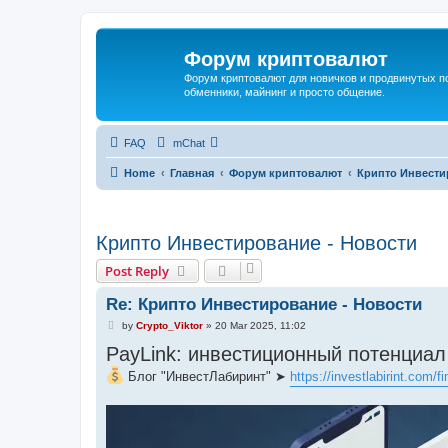
Форум криптовалют
Форум криптовалют для новичков и продвинутых пол
обменники, майнинг и просто общение.
FAQ
mChat
Home
Главная
Форум криптовалют
Крипто Инвести
Крипто Инвестирование - Новости
Post Reply
Re: Крипто Инвестирование - Новости
P
by
Crypto_Viktor
»
20 Mar 2025, 11:02
o
PayLink: инвестиционный потенциал
s
t
Блог "ИнвестЛабиринт" ➤
https://investlabirint.com/f