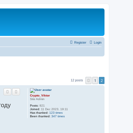
Register
Login
1
2
Previous
12 posts
Crypto_Viktor
Site Admin
году
Posts:
921
Joined:
11 Dec 2023, 19:11
Has thanked:
123 times
Been thanked:
347 times