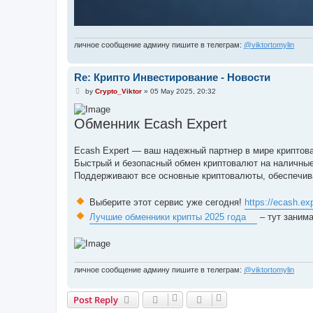
личное сообщение админу пишите в телеграм:
@viktortomylin
Re: Крипто Инвестирование - Новости
P
by
Crypto_Viktor
»
05 May 2025, 20:32
o
s
t
Обменник Ecash Expert
Ecash Expert — ваш надежный партнер в мире криптов
Быстрый и безопасный обмен криптовалют на наличные
Поддерживают все основные криптовалюты, обеспечива
Выберите этот сервис уже сегодня!
https://ecash.exp
Лучшие обменники крипты 2025 года
– тут занима
личное сообщение админу пишите в телеграм:
@viktortomylin
Post Reply