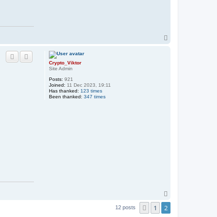
T
o
p
Crypto_Viktor
Site Admin
Posts:
921
Joined:
11 Dec 2023, 19:11
Has thanked:
123 times
Been thanked:
347 times
T
o
1
2
Previous
p
12 posts