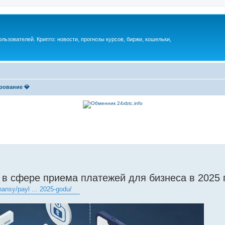
ьзователей. Крипто: новости, прогнозы курсов, биржи, кошельки,
рование 💎
 в сфере приема платежей для бизнеса в 2025 
inansy/payl ... 2025-godu/