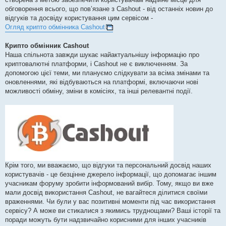
обговорення всього, що пов’язане з Cashout - від останніх новин до
відгуків та досвіду користування цим сервісом -
Огляд крипто обмінника Cashout
Крипто обмінник Cashout
Наша спільнота завжди шукає найактуальнішу інформацію про
криптовалютні платформи, і Cashout не є виключенням. За
допомогою цієї теми, ми плануємо слідкувати за всіма змінами та
оновленнями, які відбуваються на платформі, включаючи нові
можливості обміну, зміни в комісіях, та інші релевантні події.
Крім того, ми вважаємо, що відгуки та персональний досвід наших
користувачів - це безцінне джерело інформації, що допомагає іншим
учасникам форуму зробити інформований вибір. Тому, якщо ви вже
мали досвід використання Cashout, не вагайтеся ділитися своїми
враженнями. Чи були у вас позитивні моменти під час використання
сервісу? А може ви стикалися з якимись труднощами? Ваші історії та
поради можуть бути надзвичайно корисними для інших учасників