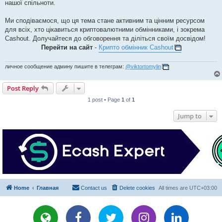
нашої спільноти.
Ми сподіваємося, що ця тема стане активним та цінним ресурсом
для всіх, хто цікавиться криптовалютними обмінниками, і зокрема
Cashout. Долучайтеся до обговорення та діліться своїм досвідом!
Перейти на сайт
-
Крипто обмінник Cashout
личное сообщение админу пишите в телеграм:
@viktortomylin
Post Reply
1 post • Page
1
of
1
Jump to
Home
Главная
Contact us
Delete cookies
All times are
UTC+03:00