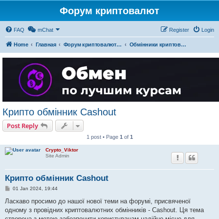
Форум криптовалют
FAQ
mChat
Register
Login
Home
Главная
Форум криптовалют українською
Обмінники криптовалют 💛💙 🏆
Крипто обмінник Cashout
Post Reply
1 post • Page
1
of
1
Crypto_Viktor
Site Admin
Крипто обмінник Cashout
P
01 Jan 2024, 19:44
o
s
Ласкаво просимо до нашої нової теми на форумі, присвяченої
t
одному з провідних криптовалютних обмінників - Cashout. Ця тема
створена з метою забезпечити користувачам надійне місце для