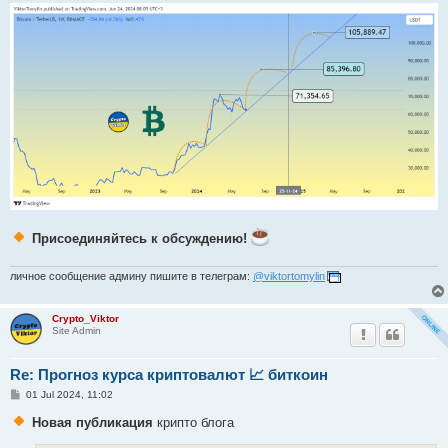
Присоединяйтесь к обсуждению!
личное сообщение админу пишите в телеграм:
@viktortomylin
Crypto_Viktor
Site Admin
Re: Прогноз курса криптовалют 📈 биткоин
P
01 Jul 2024, 11:02
o
s
Новая публикация
крипто блога
t