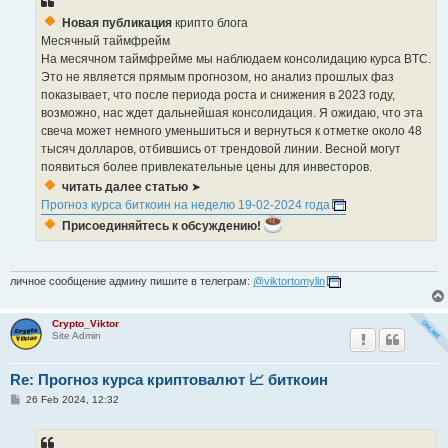
Новая публикация
крипто блога
Месячный таймфрейм
На месячном таймфрейме мы наблюдаем консолидацию курса BTC.
Это не является прямым прогнозом, но анализ прошлых фаз
показывает, что после периода роста и снижения в 2023 году,
возможно, нас ждет дальнейшая консолидация. Я ожидаю, что эта
свеча может немного уменьшиться и вернуться к отметке около 48
тысяч долларов, отбившись от трендовой линии. Весной могут
появиться более привлекательные цены для инвесторов.
читать далее статью
➤
Прогноз курса биткоин на неделю 19-02-2024 года
Присоединяйтесь к обсуждению!
личное сообщение админу пишите в телеграм:
@viktortomylin
Crypto_Viktor
Site Admin
Re: Прогноз курса криптовалют 📈 биткоин
P
26 Feb 2024, 12:32
o
s
t