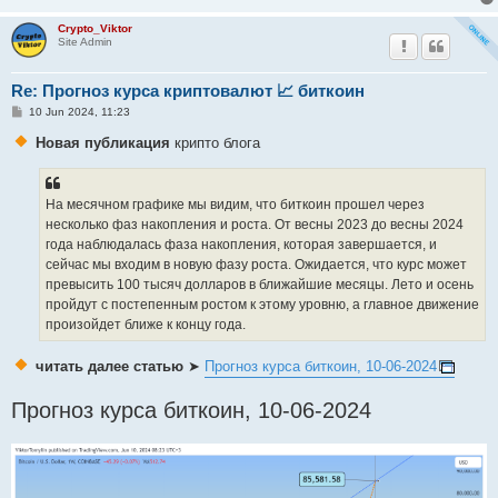
Crypto_Viktor
Site Admin
Re: Прогноз курса криптовалют 📈 биткоин
P
10 Jun 2024, 11:23
o
s
Новая публикация
крипто блога
t
На месячном графике мы видим, что биткоин прошел через
несколько фаз накопления и роста. От весны 2023 до весны 2024
года наблюдалась фаза накопления, которая завершается, и
сейчас мы входим в новую фазу роста. Ожидается, что курс может
превысить 100 тысяч долларов в ближайшие месяцы. Лето и осень
пройдут с постепенным ростом к этому уровню, а главное движение
произойдет ближе к концу года.
читать далее статью
➤
Прогноз курса биткоин, 10-06-2024
Прогноз курса биткоин, 10-06-2024