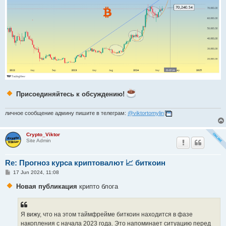
Присоединяйтесь к обсуждению!
личное сообщение админу пишите в телеграм:
@viktortomylin
Crypto_Viktor
Site Admin
Re: Прогноз курса криптовалют 📈 биткоин
P
17 Jun 2024, 11:08
o
s
Новая публикация
крипто блога
t
Я вижу, что на этом таймфрейме биткоин находится в фазе
накопления с начала 2023 года. Это напоминает ситуацию перед