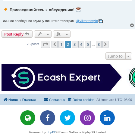
Присоединяйтесь к обсуждению!
личное сообщение админу пишите в телеграм:
@viktortomylin
Post Reply
Page
2
of
8
1
2
3
4
5
8
Previous
Next
76 posts
…
Jump to
Home
Главная
Contact us
Delete cookies
All times are
UTC+03:00
Powered by
phpBB
® Forum Software © phpBB Limited