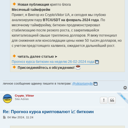
Новая публикация
крипто блога
Месячный таймфрейм
Привет, я Виктор из CryptoViktor UA, и сегодня мы глубоко
анализируем пару
BTC/USDT на февраль 2024 года
. По
месячному таймфрейму, биткоин продемонстрировал
стабилизацию после резкого роста, с закрепившейся
капитализацией свыше триллиона долларов. Я вижу потенциал
для снижения или консолидации цены ниже 50 тысяч долларов, но
с учетом предстоящего халвинга, ожидается дальнейший рост.
читать далее статью
➤
Прогноз курса биткоин на неделю 26-02-2024 года
Присоединяйтесь к обсуждению!
личное сообщение админу пишите в телеграм:
@viktortomylin
Crypto_Viktor
Site Admin
Re: Прогноз курса криптовалют 📈 биткоин
P
04 Mar 2024, 11:24
o
s
t