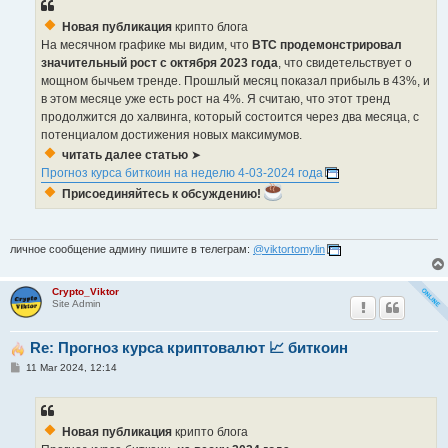
Новая публикация
крипто блога
На месячном графике мы видим, что
BTC продемонстрировал
значительный рост с октября 2023 года
, что свидетельствует о
мощном бычьем тренде. Прошлый месяц показал прибыль в 43%, и
в этом месяце уже есть рост на 4%. Я считаю, что этот тренд
продолжится до халвинга, который состоится через два месяца, с
потенциалом достижения новых максимумов.
читать далее статью
➤
Прогноз курса биткоин на неделю 4-03-2024 года
Присоединяйтесь к обсуждению!
личное сообщение админу пишите в телеграм:
@viktortomylin
Crypto_Viktor
Site Admin
Re: Прогноз курса криптовалют 📈 биткоин
P
11 Mar 2024, 12:14
o
s
t
Новая публикация
крипто блога