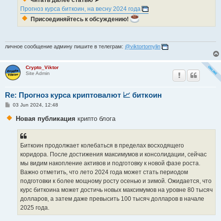
читать далее статью
➤
Прогноз курса биткоин, на весну 2024 года
Присоединяйтесь к обсуждению!
личное сообщение админу пишите в телеграм:
@viktortomylin
Crypto_Viktor
Site Admin
Re: Прогноз курса криптовалют 📈 биткоин
P
03 Jun 2024, 12:48
o
s
Новая публикация
крипто блога
t
Биткоин продолжает колебаться в пределах восходящего
коридора. После достижения максимумов и консолидации, сейчас
мы видим накопление активов и подготовку к новой фазе роста.
Важно отметить, что лето 2024 года может стать периодом
подготовки к более мощному росту осенью и зимой. Ожидается, что
курс биткоина может достичь новых максимумов на уровне 80 тысяч
долларов, а затем даже превысить 100 тысяч долларов в начале
2025 года.