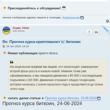
Присоединяйтесь к обсуждению!
личное сообщение админу пишите в телеграм:
@viktortomylin
Crypto_Viktor
Site Admin
Re: Прогноз курса криптовалют 📈 биткоин
P
24 Jun 2024, 14:10
o
s
Новая публикация
крипто блога
t
На недельном графике мы видим, что происходит завершение
второй фазы роста и начало новой. Нижняя точка уже
сформирована, и мы ожидаем движение к 85 000 с последующим
подъемом к 100 000. Движение отражает общую тенденцию,
которая началась с осени прошлого года и продолжится до осени
этого года.
читать далее статью
➤
Прогноз курса биткоин, 24-06-2024
Прогноз курса биткоин, 24-06-2024