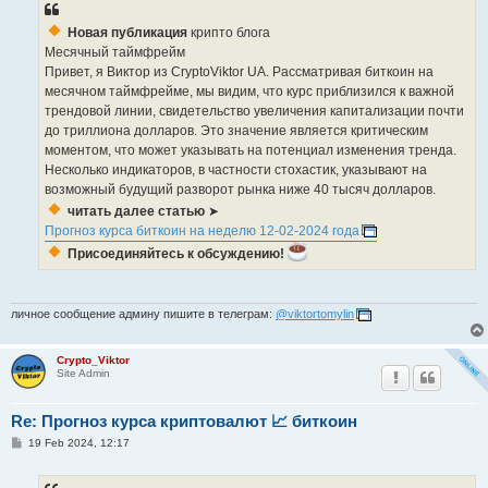
t
Новая публикация
крипто блога
Месячный таймфрейм
Привет, я Виктор из CryptoViktor UA. Рассматривая биткоин на
месячном таймфрейме, мы видим, что курс приблизился к важной
трендовой линии, свидетельство увеличения капитализации почти
до триллиона долларов. Это значение является критическим
моментом, что может указывать на потенциал изменения тренда.
Несколько индикаторов, в частности стохастик, указывают на
возможный будущий разворот рынка ниже 40 тысяч долларов.
читать далее статью
➤
Прогноз курса биткоин на неделю 12-02-2024 года
Присоединяйтесь к обсуждению!
личное сообщение админу пишите в телеграм:
@viktortomylin
Crypto_Viktor
Site Admin
Re: Прогноз курса криптовалют 📈 биткоин
P
19 Feb 2024, 12:17
o
s
t