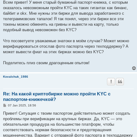
s
Всем привет! У меня старый бумажный паспорт-книжка, с которым
t
оказалось невозможным пройти KYC на таких гигантах как бинанс,
байбит и okx. Мне нужны эти биржи для вывода заработанного с
телеграммовских тапалок! Я так понял, через эти биржи все эти
токены можно обменять на гривны и вывести на карту, только
подобный вывод невозможен без KYC?
Что посоветуете уважаемые знатоки в моём случае? Может можно
верифицироваться отослав фото паспорта через техподдержку? А
может вывести фиат на этих биржах можно без KYC?
Поделитесь плиз своим драгоценным опытом!
Kovalchuk_1986
Re: На какой криптобирже можно пройти KYC с
паспортом-книжечкой?
P
07 Jan 2025, 18:56
o
s
Привет! Ситуация с твоим паспортом действительно может создать
t
проблемы при верификации на крупных биржах. Да, KYC — это
обязательная процедура на большинстве платформ, чтобы
соответствовать нормам безопасности и предотвращения
мошенничества. Вариант с отправкой фото паспорта в техподдержку