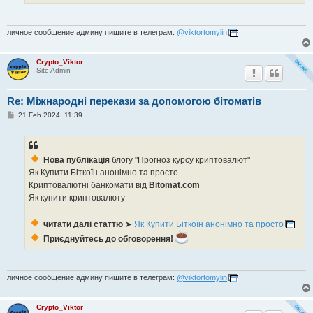
личное сообщение админу пишите в телеграм:
@viktortomylin
Crypto_Viktor
Site Admin
Re: Міжнародні перекази за допомогою бітоматів
P
21 Feb 2024, 11:39
o
s
t
Нова публікація
блогу "Прогноз курсу криптовалют"
Як Купити Біткоїн анонімно та просто
Криптовалютні банкомати від
Bitomat.com
Як купити криптовалюту
читати далі статтю
➤
Як Купити Біткоїн анонімно та просто
Приєднуйтесь до обговорення!
личное сообщение админу пишите в телеграм:
@viktortomylin
Crypto_Viktor