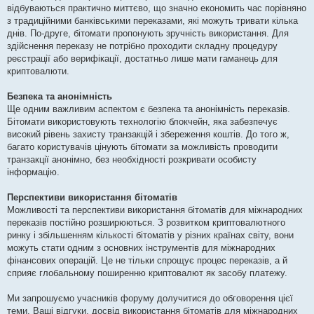
відбуваються практично миттєво, що значно економить час порівняно
з традиційними банківськими переказами, які можуть тривати кілька
днів. По-друге, бітомати пропонують зручність використання. Для
здійснення переказу не потрібно проходити складну процедуру
реєстрації або верифікації, достатньо лише мати гаманець для
криптовалюти.
Безпека та анонімність
Ще одним важливим аспектом є безпека та анонімність переказів.
Бітомати використовують технологію блокчейн, яка забезпечує
високий рівень захисту транзакцій і збереження коштів. До того ж,
багато користувачів цінують бітомати за можливість проводити
транзакції анонімно, без необхідності розкривати особисту
інформацію.
Перспективи використання бітоматів
Можливості та перспективи використання бітоматів для міжнародних
переказів постійно розширюються. З розвитком криптовалютного
ринку і збільшенням кількості бітоматів у різних країнах світу, вони
можуть стати одним з основних інструментів для міжнародних
фінансових операцій. Це не тільки спрощує процес переказів, а й
сприяє глобальному поширенню криптовалют як засобу платежу.
Ми запрошуємо учасників форуму долучитися до обговорення цієї
теми. Ваші відгуки, досвід використання бітоматів для міжнародних