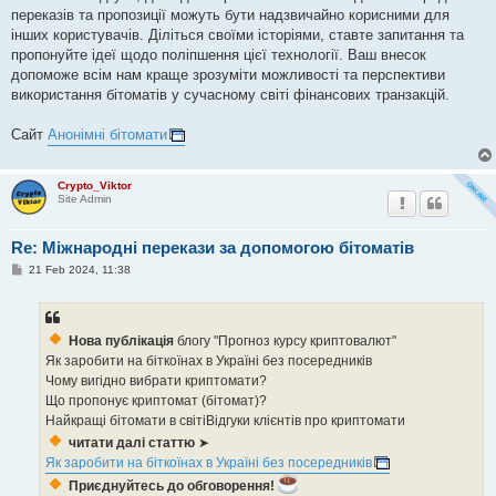
переказів та пропозиції можуть бути надзвичайно корисними для
інших користувачів. Діліться своїми історіями, ставте запитання та
пропонуйте ідеї щодо поліпшення цієї технології. Ваш внесок
допоможе всім нам краще зрозуміти можливості та перспективи
використання бітоматів у сучасному світі фінансових транзакцій.
Сайт
Анонімні бітомати
Crypto_Viktor
Site Admin
Re: Міжнародні перекази за допомогою бітоматів
P
21 Feb 2024, 11:38
o
s
t
Нова публікація
блогу "Прогноз курсу криптовалют"
Як заробити на біткоїнах в Україні без посередників
Чому вигідно вибрати криптомати?
Що пропонує криптомат (бітомат)?
Найкращі бітомати в світіВідгуки клієнтів про криптомати
читати далі статтю
➤
Як заробити на біткоїнах в Україні без посередників
Приєднуйтесь до обговорення!