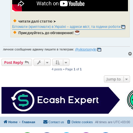
читати далі статтю
➤
Бітомати (криптомати) в Україні – адреси міст, та години роботи
Приєднуйтесь до обговорення!
личное сообщение админу пишите в телеграм:
@viktortomylin
Post Reply
4 posts • Page
1
of
1
Jump to
Home
Главная
Contact us
Delete cookies
All times are
UTC+03:00