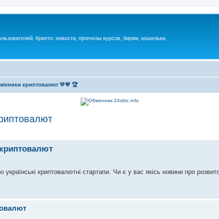
ьзователей. Крипто: новости, прогнозы курсов, биржи, кошельки,
мінники криптовалют 💛💙 🏆
криптовалют
 криптовалют
о українські криптовалютні стартапи. Чи є у вас якісь новини про розвит
товалют