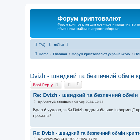
Форум криптовалют
Форум криптовалют для новичков и продвинутых пол
обменники, майнинг и просто общение.
FAQ
mChat
Home
Главная
Форум криптовалют українською
Об
Dvizh - швидкий та безпечний обмін 
Post Reply
Re: Dvizh - швидкий та безпечний обмін
P
by
AndreyBlockchain
»
08 Aug 2024, 10:33
o
s
Було б чудово, якби Dvizh додали більше інформації пр
t
проєктів?
Re: Dvizh - швидкий та безпечний обмін крип
P
by
CryptoUA2024
»
19 Aug 2024, 17:58