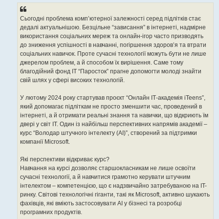
Сьогодні проблема комп’ютерної залежності серед підлітків стає
дедалі актуальнішою. Безцільне “зависання” в інтернеті, надмірне
використання соціальних мереж та онлайн-ігор часто призводять
до зниження успішності в навчанні, погіршення здоров’я та втрати
соціальних навичок. Проте сучасні технології можуть бути не лише
джерелом проблем, а й способом їх вирішення. Саме тому
благодійний фонд IT “Паросток” прагне допомогти молоді знайти
свій шлях у сфері високих технологій.
У лютому 2024 року стартував проєкт “Онлайн ІТ-академія iTeens”,
який допомагає підліткам не просто зменшити час, проведений в
інтернеті, а й отримати реальні знання та навички, що відкриють їм
двері у світ IT. Один із найбільш перспективних напрямів академії –
курс “Володар штучного інтелекту (AI)”, створений за підтримки
компанії Microsoft.
Які перспективи відкриває курс?
Навчання на курсі дозволяє старшокласникам не лише освоїти
сучасні технології, а й навчитися грамотно керувати штучним
інтелектом – компетенцією, що є надзвичайно затребуваною на IT-
ринку. Світові технологічні гіганти, такі як Microsoft, активно шукають
фахівців, які вміють застосовувати AI у бізнесі та розробці
програмних продуктів.