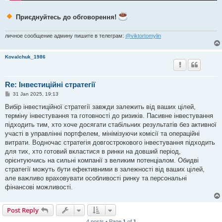
Приєднуйтесь до обговорення!
личное сообщение админу пишите в телеграм:
@viktortomylin
Kovalchuk_1986
Re: Інвестиційні стратегії
P
31 Jan 2025, 19:13
o
s
Вибір інвестиційної стратегії завжди залежить від ваших цілей,
t
терміну інвестування та готовності до ризиків. Пасивне інвестування
підходить тим, хто хоче досягати стабільних результатів без активної
участі в управлінні портфелем, мінімізуючи комісії та операційні
витрати. Водночас стратегія довгострокового інвестування підходить
для тих, хто готовий вкластися в ринки на довший період,
орієнтуючись на сильні компанії з великим потенціалом. Обидві
стратегії можуть бути ефективними в залежності від ваших цілей,
але важливо враховувати особливості ринку та персональні
фінансові можливості.
Post Reply
4 posts • Page
1
of
1