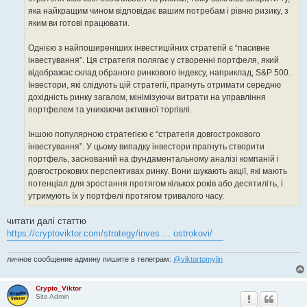
яка найкращим чином відповідає вашим потребам і рівню ризику, з
яким ви готові працювати.
Однією з найпоширеніших інвестиційних стратегій є “пасивне
інвестування”. Ця стратегія полягає у створенні портфеля, який
відображає склад обраного ринкового індексу, наприклад, S&P 500.
Інвестори, які слідують цій стратегії, прагнуть отримати середню
дохідність ринку загалом, мінімізуючи витрати на управління
портфелем та уникаючи активної торгівлі.
Іншою популярною стратегією є “стратегія довгострокового
інвестування”. У цьому випадку інвестори прагнуть створити
портфель, заснований на фундаментальному аналізі компаній і
довгострокових перспективах ринку. Вони шукають акції, які мають
потенціал для зростання протягом кількох років або десятиліть, і
утримують їх у портфелі протягом тривалого часу.
читати далі статтю
https://cryptoviktor.com/strategy/inves ... ostrokovi/
личное сообщение админу пишите в телеграм:
@viktortomylin
Crypto_Viktor
Site Admin