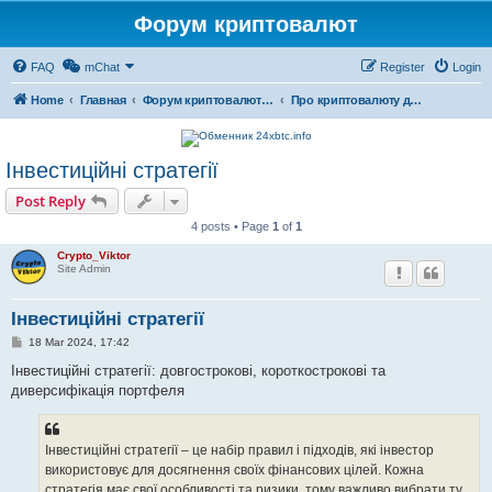
Форум криптовалют
FAQ
mChat
Register
Login
Home
Главная
Форум криптовалют українською
Про криптовалюту для новачків 💛💙
Інвестиційні стратегії
Post Reply
4 posts • Page
1
of
1
Crypto_Viktor
Site Admin
Інвестиційні стратегії
P
18 Mar 2024, 17:42
o
s
Інвестиційні стратегії: довгострокові, короткострокові та
t
диверсифікація портфеля
Інвестиційні стратегії – це набір правил і підходів, які інвестор
використовує для досягнення своїх фінансових цілей. Кожна
стратегія має свої особливості та ризики, тому важливо вибрати ту,