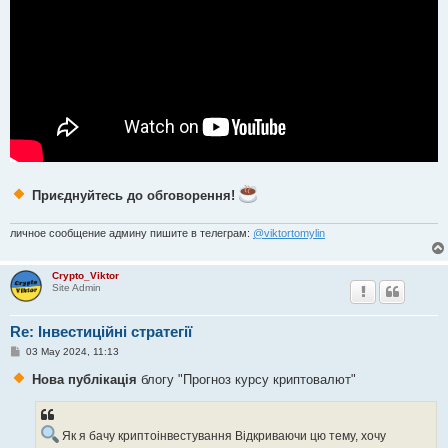
Приєднуйтесь до обговорення!
личное сообщение админу пишите в телеграм:
@viktortomylin
Crypto_Viktor
Site Admin
Re: Інвестиційні стратегії
P
03 May 2024, 11:13
o
s
Нова публікація
блогу "Прогноз курсу криптовалют"
t
Як я бачу криптоінвестування Відкриваючи цю тему, хочу