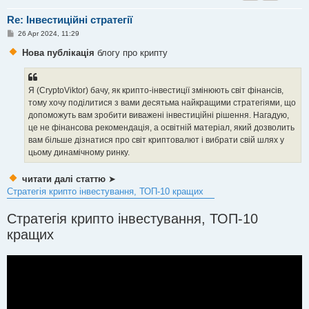
Re: Інвестиційні стратегії
P
26 Apr 2024, 11:29
o
s
Нова публікація
блогу про крипту
t
Я (CryptoViktor) бачу, як крипто-інвестиції змінюють світ фінансів,
тому хочу поділитися з вами десятьма найкращими стратегіями, що
допоможуть вам зробити виважені інвестиційні рішення. Нагадую,
це не фінансова рекомендація, а освітній матеріал, який дозволить
вам більше дізнатися про світ криптовалют і вибрати свій шлях у
цьому динамічному ринку.
читати далі статтю
➤
Стратегія крипто інвестування, ТОП-10 кращих
Стратегія крипто інвестування, ТОП-10
кращих