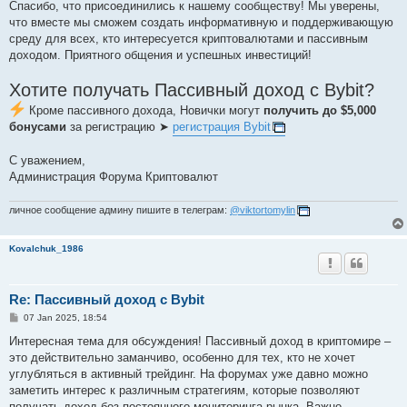
Спасибо, что присоединились к нашему сообществу! Мы уверены,
что вместе мы сможем создать информативную и поддерживающую
среду для всех, кто интересуется криптовалютами и пассивным
доходом. Приятного общения и успешных инвестиций!
Хотите получать Пассивный доход с Bybit?
Кроме пассивного дохода, Новички могут
получить до $5,000
бонусами
за регистрацию ➤
регистрация Bybit
С уважением,
Администрация Форума Криптовалют
личное сообщение админу пишите в телеграм:
@viktortomylin
Kovalchuk_1986
Re: Пассивный доход с Bybit
P
07 Jan 2025, 18:54
o
s
Интересная тема для обсуждения! Пассивный доход в криптомире –
t
это действительно заманчиво, особенно для тех, кто не хочет
углубляться в активный трейдинг. На форумах уже давно можно
заметить интерес к различным стратегиям, которые позволяют
получать доход без постоянного мониторинга рынка. Важно