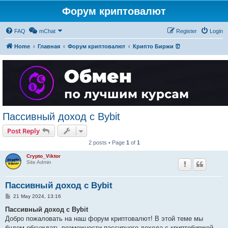
Форум криптовалют
FAQ
mChat
Register
Login
Home
Главная
Форум криптовалют
Крипто Биржи ⏰
Пассивный доход с Bybit
Post Reply
2 posts • Page
1
of
1
Crypto_Viktor
Site Admin
Пассивный доход с Bybit
P
21 May 2024, 13:16
o
s
Пассивный доход с Bybit
t
Добро пожаловать на наш форум криптовалют! В этой теме мы
будем обсуждать возможности пассивного дохода с криптобиржей