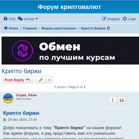
Форум криптовалют
FAQ
mChat
Register
Login
Home
Главная
Форум криптовалют
Крипто Биржи ⏰
Крипто биржи
Post Reply
2 posts • Page
1
of
1
Crypto_Viktor
Site Admin
Крипто биржи
P
25 Dec 2023, 17:44
o
s
Добро пожаловать в тему
"Крипто биржи"
на нашем форуме!
t
Как админ форума, я рад представить вам это уникальное
пространство, где вы сможете следить за последними акциями,