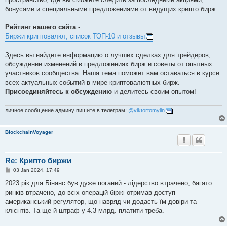
бонусами и специальными предложениями от ведущих крипто бирж.
Рейтинг нашего сайта
-
Биржи криптовалют, список ТОП-10 и отзывы
Здесь вы найдете информацию о лучших сделках для трейдеров,
обсуждение изменений в предложениях бирж и советы от опытных
участников сообщества. Наша тема поможет вам оставаться в курсе
всех актуальных событий в мире криптовалютных бирж.
Присоединяйтесь к обсуждению
и делитесь своим опытом!
личное сообщение админу пишите в телеграм:
@viktortomylin
BlockchainVoyager
Re: Крипто биржи
P
03 Jan 2024, 17:49
o
s
2023 рік для Бінанс був дуже поганий - лідерство втрачено, багато
t
ринків втрачено, до всіх операцій біржі отримав доступ
американський регулятор, що навряд чи додасть їм довіри та
клієнтів. Та ще й штраф у 4.3 млрд. платити треба.