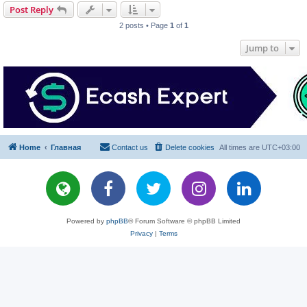
Post Reply
2 posts • Page
1
of
1
Jump to
Home
Главная
Contact us
Delete cookies
All times are
UTC+03:00
Powered by
phpBB
® Forum Software © phpBB Limited
Privacy
|
Terms