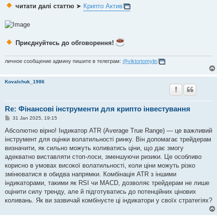
читати далі статтю
➤
Крипто Актив
Приєднуйтесь до обговорення!
личное сообщение админу пишите в телеграм:
@viktortomylin
Kovalchuk_1986
Re: Фінансові інструменти для крипто інвестування
P
31 Jan 2025, 19:15
o
s
Абсолютно вірно! Індикатор ATR (Average True Range) — це важливий
t
інструмент для оцінки волатильності ринку. Він допомагає трейдерам
визначити, як сильно можуть коливатись ціни, що дає змогу
адекватно виставляти стоп-лоси, зменшуючи ризики. Це особливо
корисно в умовах високої волатильності, коли ціни можуть різко
змінюватися в обидва напрямки. Комбінація ATR з іншими
індикаторами, такими як RSI чи MACD, дозволяє трейдерам не лише
оцінити силу тренду, але й підготуватись до потенційних цінових
коливань. Як ви зазвичай комбінуєте ці індикатори у своїх стратегіях?