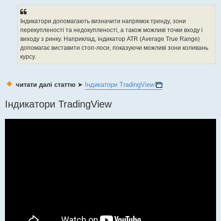
Індикатори допомагають визначити напрямок тренду, зони
перекупленості та недокупленості, а також можливі точки входу і
виходу з ринку. Наприклад, індикатор ATR (Average True Range)
допомагає виставити стоп-лоси, показуючи можливі зони коливань
курсу.
читати далі статтю
➤
Індикатори TradingView
Індикатори TradingView