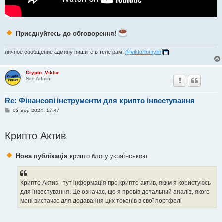
Приєднуйтесь до обговорення!
личное сообщение админу пишите в телеграм:
@viktortomylin
Crypto_Viktor
Site Admin
Re: Фінансові інструменти для крипто інвестування
P
03 Sep 2024, 17:47
o
s
t
Крипто Актив
Нова публікація
крипто блогу українською
Крипто Актив - тут інформація про крипто актив, яким я користуюсь
для інвестування. Це означає, що я провів детальний аналіз, якого
мені вистачає для додавання цих токенів в свої портфелі