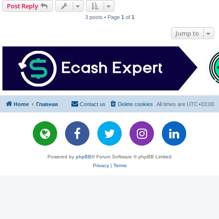
Post Reply
3 posts • Page
1
of
1
Jump to
Home
Главная
Contact us
Delete cookies
All times are
UTC+03:00
Powered by
phpBB
® Forum Software © phpBB Limited
Privacy
|
Terms