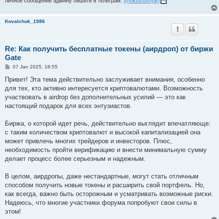
личное сообщение админу пишите в телеграм:
@viktortomylin
Kovalchuk_1986
Re: Как получить бесплатные токены (аирдроп) от биржи
Gate
P
07 Jan 2025, 18:55
o
s
Привет! Эта тема действительно заслуживает внимания, особенно
t
для тех, кто активно интересуется криптовалютами. Возможность
участвовать в airdrop без дополнительных усилий — это как
настоящий подарок для всех энтузиастов.
Биржа, о которой идет речь, действительно выглядит впечатляюще:
с таким количеством криптовалют и высокой капитализацией она
может привлечь многих трейдеров и инвесторов. Плюс,
необходимость пройти верификацию и внести минимальную сумму
делает процесс более серьезным и надежным.
В целом, аирдропы, даже нестандартные, могут стать отличным
способом получить новые токены и расширить свой портфель. Но,
как всегда, важно быть осторожным и усматривать возможные риски.
Надеюсь, что многие участники форума попробуют свои силы в
этом!