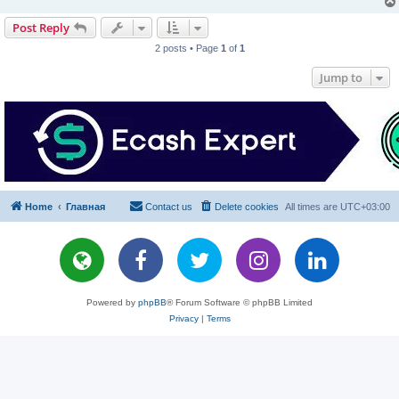
Post Reply
2 posts • Page
1
of
1
Jump to
Home
Главная
Contact us
Delete cookies
All times are
UTC+03:00
Powered by
phpBB
® Forum Software © phpBB Limited
Privacy
|
Terms