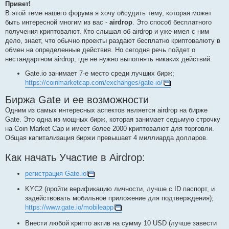
s
Привет!
t
В этой теме нашего форума я хочу обсудить тему, которая может
быть интересной многим из вас -
airdrop
. Это способ бесплатного
получения криптовалют. Кто слышал об airdrop и уже имел с ним
дело, знает, что обычно проекты раздают бесплатно криптовалюту в
обмен на определенные действия. Но сегодня речь пойдет о
нестандартном airdrop, где не нужно выполнять никаких действий.
Gate.io занимает 7-е место среди лучших бирж;
https://coinmarketcap.com/exchanges/gate-io/
Биржа Gate и ее возможности
Одним из самых интересных аспектов является airdrop на бирже
Gate. Это одна из мощных бирж, которая занимает седьмую строчку
на Coin Market Cap и имеет более 2000 криптовалют для торговли.
Общая капитализация биржи превышает 4 миллиарда долларов.
Как начать Участие в Airdrop:
регистрация Gate.io
KYC2 (пройти верификацию личности, лучше с ID паспорт, и
задействовать мобильное приложение для подтверждения);
https://www.gate.io/mobileapp
Внести любой крипто актив на сумму 10 USD (лучше завести