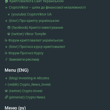
🏠 Криптовалюта Cайт Українською
🔹 CryptoViktor – шлях до фінансової незалежності
🔹 (youtube) CryptoViktor UA
🔹 (блог) Про крипту українською
😎 (facebook) Крипто Iнвестування
💎 (twitter) Viktor Tomylin
☕ Форум криптовалют українською
🔹 (блог) Прогноз курсу криптовалют
☕ Форум Прогноз Курсу
🚩 Замовити рекламу
Menu (ENG)
🔹 (blog) Investing in Altcoins
⚡ (reddit) Crypto_News_Invest
💎 (twitter) Crypto Invest
🌈 (pinterest) Crypto News
Меню (ру)