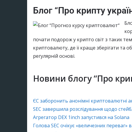
Блог “Про крипту укра
Бло
ко
почати подорож у крипто світ з таких тем,
криптовалюту, де її краще зберігати та о
регулярній основі.
Новини блогу “Про кри
ЄС заборонить анонімні криптовалютні а
SEC завершила розслідування щодо стейбл
Агрегатор DEX 1inch запустився на Solana
Голова SEC очікує «величезних переваг» в