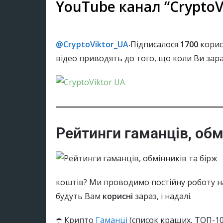
YouTube канал “CryptoV
@CryptoViktor_UA
‧Підписалося
1700
корис
відео приводять до того, що коли Ви зара
Рейтинги гаманців, обм
коштів? Ми проводимо постійну роботу н
будуть Вам
корисні
зараз, і надалі.
☂️ Крипто
Гаманці
(список кращих, ТОП-10