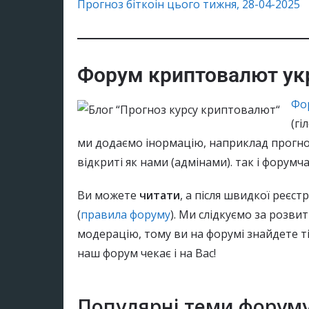
Прогноз біткоін цього тижня, 28-04-2025
Форум криптовалют ук
Фо
(гі
ми додаємо інормацію, наприклад прогно
відкриті як нами (адмінами). так і форумч
Ви можете
читати
, а після швидкої реєст
(
правила форуму
). Ми слідкуємо за розви
модерацію, тому ви на форумі знайдете т
наш форум чекає і на Вас!
Популярні теми форум