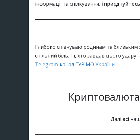
інформації та спілкування, і
приєднуйтес
Глибоко співчуваю родинам та близьким з
спільний біль. Ті, хто завдав цього удару
Telegram-канал ГУР МО України
.
Криптовалюта
Далі
всі
наші