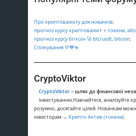
Про криптовалюту для новачків
;
прогноз курсу криптовалют ⚡ токени, altc
прогноз курсу біткоїн 🚀 btc/usdt, bitcoin
;
Спілкування 💛💙☕
CryptoViktor
CryptoViktor
– шлях до фінансової нез
інвестуванню.Навчайтеся, аналізуйте кр
розумно, досягайте цілей. Новачкам можна
інвесторам →
Крипто Актив (токени)
.