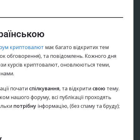
раїнською
рум криптовалют
має багато відкритих тем
лок обговорення), та повідомлень. Кожного дня
зи курсів криптовалют, оновлюються теми,
анами.
рації почати
спілкування
, та відкрити
свою
тему.
тком нашого форуму, всі публікації проходять
ільки
потрібну
інформацію, (без спаму та бруду);
у