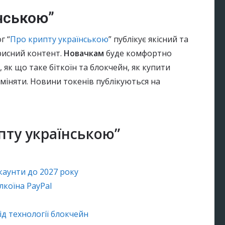
їнською”
г “
Про крипту українською
” публікує якісний та
рисний контент.
Новачкам
буде комфортно
 як що таке біткоїн та блокчейн, як купити
бміняти. Новини токенів публікуються на
пту українською”
каунти до 2027 року
коїна PayPal
ід технології блокчейн