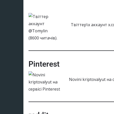
Твіттер\x аккаунт x.c
Pinterest
Novini kriptovalyut на 