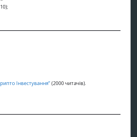
10);
Крипто Iнвестування”
(2000 читачів).