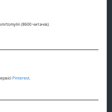
om/tomylin (8600 читачів).
сервісі
Pinterest
.