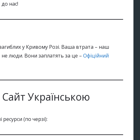
ь
до нас!
агиблих у Кривому Розі. Ваша втрата – наш
 – не люди. Вони заплатять за це –
Офіційний
 Cайт Українською
 ресурси (по черзі):