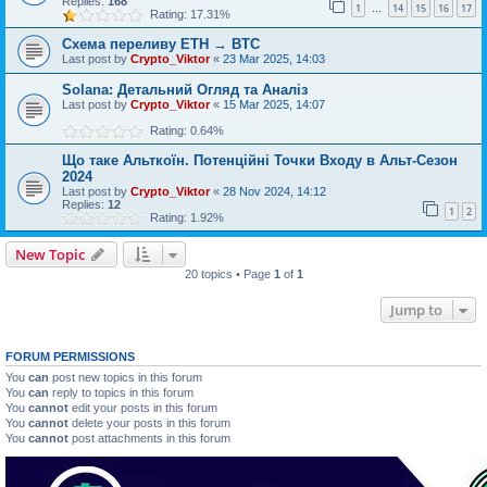
Replies:
168
1
14
15
16
17
…
Rating: 17.31%
Схема переливу ETH → BTC
Last post by
Crypto_Viktor
«
23 Mar 2025, 14:03
Solana: Детальний Огляд та Аналіз
Last post by
Crypto_Viktor
«
15 Mar 2025, 14:07
Rating: 0.64%
Що таке Альткоїн. Потенційні Точки Входу в Альт-Сезон
2024
Last post by
Crypto_Viktor
«
28 Nov 2024, 14:12
Replies:
12
1
2
Rating: 1.92%
New Topic
20 topics • Page
1
of
1
Jump to
FORUM PERMISSIONS
You
can
post new topics in this forum
You
can
reply to topics in this forum
You
cannot
edit your posts in this forum
You
cannot
delete your posts in this forum
You
cannot
post attachments in this forum