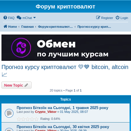
Форум криптовалют
FAQ
mChat
Register
Login
Home
Главная
Форум криптовалют українською
Прогноз курсу криптовалют 💛💙 bitcoin, altcoin 📈
Прогноз курсу криптовалют 💛💙 bitcoin, altcoin
📈
New Topic
20 topics • Page
1
of
1
Topics
Прогноз Біткоїн на Сьогодні, 1 травня 2025 року
Last post by
Crypto_Viktor
«
01 May 2025, 08:07
Rating: 0.64%
Прогноз Біткоїн на Сьогодні, 30 квітня 2025 року
Last post by
Crypto_Viktor
«
30 Apr 2025, 08:39