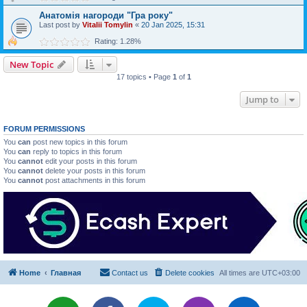
Анатомія нагороди "Гра року"
Last post by
Vitalii Tomylin
«
20 Jan 2025, 15:31
Rating: 1.28%
New Topic
17 topics • Page
1
of
1
Jump to
FORUM PERMISSIONS
You
can
post new topics in this forum
You
can
reply to topics in this forum
You
cannot
edit your posts in this forum
You
cannot
delete your posts in this forum
You
cannot
post attachments in this forum
Home
Главная
Contact us
Delete cookies
All times are
UTC+03:00