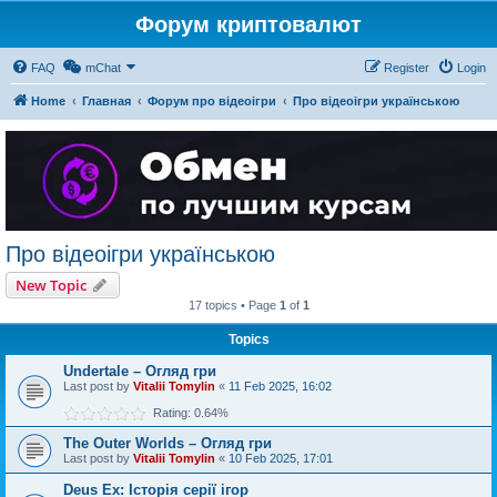
Форум криптовалют
FAQ
mChat
Register
Login
Home
Главная
Форум про відеоігри
Про відеоігри українською
Про відеоігри українською
New Topic
17 topics • Page
1
of
1
Topics
Undertale – Огляд гри
Last post by
Vitalii Tomylin
«
11 Feb 2025, 16:02
Rating: 0.64%
The Outer Worlds – Огляд гри
Last post by
Vitalii Tomylin
«
10 Feb 2025, 17:01
Deus Ex: Історія серії ігор