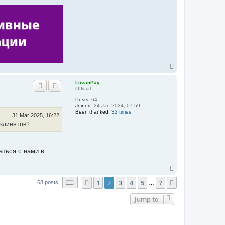
T
o
p
LovanPay
Official
Posts:
64
Joined:
24 Jan 2024, 07:59
Been thanked:
32 times
31 Mar 2025, 16:22
-клиентов?
ться с нами в
T
o
Page
2
of
7
1
2
3
4
5
7
Previous
p
Next
68 posts
…
Jump to