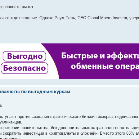
цененность рынка.
орынок ждет падение. Однако Раул Паль, CEO Global Macro Investor, увер
товалюты по выгодным курсам
а
выступают против создания стратегического биткоин-резерва, подписанно
убликанцев.
споряжении правительства, без дополнительных затрат налогоплательщи
 сократить инвестиции в криптовалюты и блокчейн. Вместо этого 65% а
 и медицины.