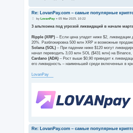
Re: LovanPay.com – самые популярные крип
P
by
LovanPay
»
05 Mar 2025, 10:22
o
s
3 альткоина под угрозой ликвидаций в начале март
t
Ripple (XRP)
– Если цена упадет ниже $2, ликвидации д
20%. Разблокировка 500 млн XRP и возможные продажи
Solana (SOL)
– При падении ниже $120 могут ликвидиро
начал переводить 3,03 млн SOL ($431 млн) на Binance,
Cardano (ADA)
– Рост выше $0,90 приведет к ликвидац
его ликвидность – наименьшей среди включенных в кр
LovanPay
Re: LovanPay.com – самые популярные крип