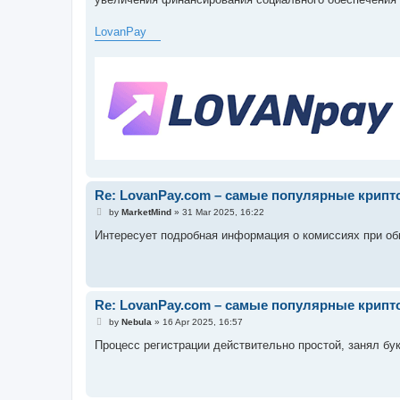
LovanPay
Re: LovanPay.com – самые популярные крип
P
by
MarketMind
»
31 Mar 2025, 16:22
o
s
Интересует подробная информация о комиссиях при об
t
Re: LovanPay.com – самые популярные крип
P
by
Nebula
»
16 Apr 2025, 16:57
o
s
Процесс регистрации действительно простой, занял бу
t