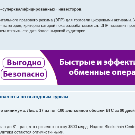
я «суперквалифицированных» инвесторов.
тального правового режима (ЭПР) для торговли цифровыми активами. У
категория, критерии которой пока разрабатываются. ЭПР позволит про
ем открыть его для более широкой аудитории.
товалюты по выгодным курсам
о минимума. Лишь 17 из топ-100 альткоинов обошли BTC за 90 дней,
лн до $1 трлн, что привело к оттоку $600 млрд. Индекс Blockchain Center
налитики остаются оптимистичными.