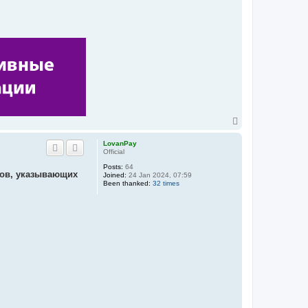
T
o
p
LovanPay
Official
Posts:
64
ров, указывающих
Joined:
24 Jan 2024, 07:59
Been thanked:
32 times