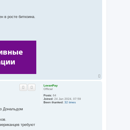
ен в росте биткоина.
T
o
p
LovanPay
Official
Posts:
64
Joined:
24 Jan 2024, 07:59
Been thanked:
32 times
го Дональдом
ков.
мериканцев требуют