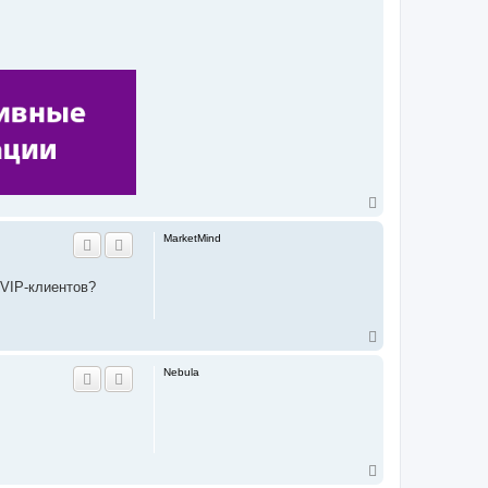
T
o
p
MarketMind
 VIP-клиентов?
T
o
p
Nebula
T
o