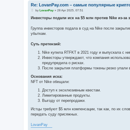
Re: LovanPay.com – самые популярные крип
P
by
LovanPay
»
28 Apr 2025, 07:51
o
s
Инвесторы подали иск на $5 млн против Nike из-з
t
Группа инвесторов подала в суд на Nike после закрыт
убыткам.
Суть претензий:
Nike купила RTFKT в 2021 году и выпускала с н
Инвесторы утверждают, что компания использова
предупредила о рисках.
После закрытия платформы токены резко упали в
Основания иска:
NFT от Nike обещали:
Доступ к эксклюзивным квестам.
Лимитированные продукты.
Выгоду от перепродажи.
Истцы требуют $5 млн компенсации, так как, по их сло
передать суду присяжных.
LovanPay