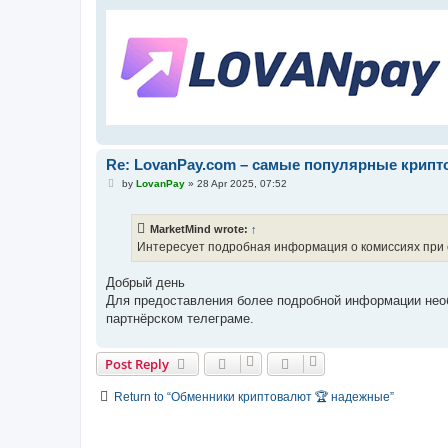
Re: LovanPay.com – самые популярные крип
P
by
LovanPay
»
28 Apr 2025, 07:52
o
s
t
MarketMind wrote:
↑
Интересует подробная информация о комиссиях при о
Добрый день
Для предоставления более подробной информации нео
партнёрском телеграме.
Post Reply
Return to “Обменники криптовалют 🏆 надежные”