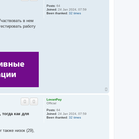
Posts:
64
Joined:
24 Jan 2024, 07:59
Been thanked:
32 times
частвовать в нем
тестировать работу
T
o
p
LovanPay
Official
Posts:
64
 тогда как для
Joined:
24 Jan 2024, 07:59
Been thanked:
32 times
 также низок (29),