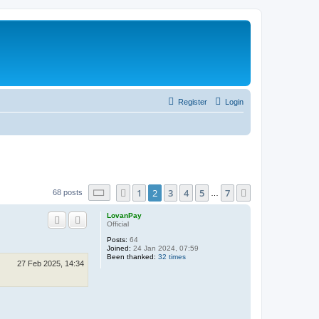
Register
Login
Page
2
of
7
1
2
3
4
5
7
Previous
Next
68 posts
…
LovanPay
Official
Posts:
64
Joined:
24 Jan 2024, 07:59
Been thanked:
32 times
27 Feb 2025, 14:34