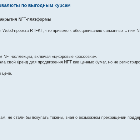
товалюты по выгодным курсам
а закрытия NFT-платформы
ия Web3-проекта RTFKT, что привело к обесцениванию связанных с ним 
им NFT-коллекции, включая «цифровые кроссовки».
ла свой бренд для продвижения NFT как ценных бумаг, но не регистриро
 цене.
вам, не стали бы покупать токены, зная о возможном прекращении подде