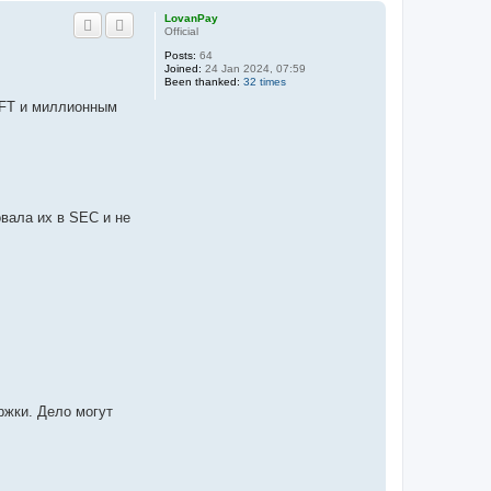
p
LovanPay
Official
Posts:
64
Joined:
24 Jan 2024, 07:59
Been thanked:
32 times
NFT и миллионным
вала их в SEC и не
ржки. Дело могут