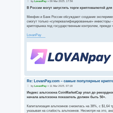
P
by
LovanPay
»
06 Mar 2025, 17:56
o
s
В России могут запустить торги криптовалютой дл
t
Минфин и Банк России обсуждают создание эксперимен
смогут только «суперквалифицированные» инвесторы — 
крипторынка под государственным контролем, прежде ч
LovanPay
Re: LovanPay.com – самые популярные крип
P
by
LovanPay
»
11 Mar 2025, 07:18
o
s
Индекс альтсезона CoinMarketCap упал до рекордног
t
начала альтсезона показатель должен быть 50+.
Капитализация альткоинов снизилась на 38%, с $1,64 тр
указывая на слабость альткоинов. Несмотря на это, а