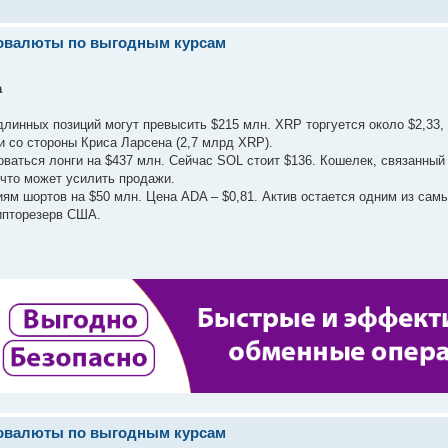
товалюты по выгодным курсам
а
линных позиций могут превысить $215 млн. XRP торгуется около $2,33, 
 со стороны Криса Ларсена (2,7 млрд XRP).
ваться лонги на $437 млн. Сейчас SOL стоит $136. Кошелек, связанный
 что может усилить продажи.
иям шортов на $50 млн. Цена ADA – $0,81. Актив остается одним из сам
ипторезерв США.
товалюты по выгодным курсам