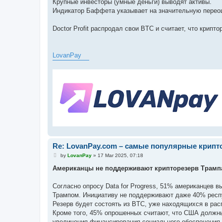
Крупные инвесторы (умные деньги) выводят активы.
Индикатор Баффета указывает на значительную перео
Doctor Profit распродал свои BTC и считает, что крипт
LovanPay
Re: LovanPay.com – самые популярные крип
P
by
LovanPay
»
17 Mar 2025, 07:18
o
s
Американцы не поддерживают крипторезерв Трамп
t
Согласно опросу Data for Progress, 51% американцев 
Трампом. Инициативу не поддерживают даже 40% респ
Резерв будет состоять из BTC, уже находящихся в ра
Кроме того, 45% опрошенных считают, что США должны
увеличения финансирования социального обеспечения