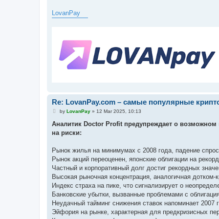
LovanPay
Re: LovanPay.com – самые популярные крип
P
by
LovanPay
»
12 Mar 2025, 10:13
o
s
Аналитик Doctor Profit предупреждает о возможном
t
на риски:
Рынок жилья на минимумах с 2008 года, падение спро
Рынок акций переоценен, японские облигации на рекорд
Частный и корпоративный долг достиг рекордных значе
Высокая рыночная концентрация, аналогичная дотком-к
Индекс страха на пике, что сигнализирует о неопредел
Банковские убытки, вызванные проблемами с облигаци
Неудачный тайминг снижения ставок напоминает 2007 г
Эйфория на рынке, характерная для предкризисных пе