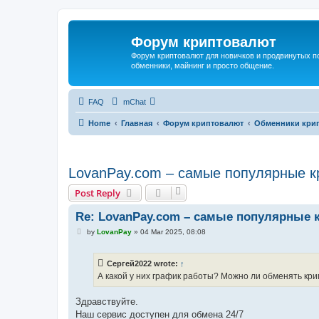
Форум криптовалют
Форум криптовалют для новичков и продвинутых пол
обменники, майнинг и просто общение.
FAQ
mChat
Home
Главная
Форум криптовалют
Обменники крип
LovanPay.com – самые популярные к
Post Reply
Re: LovanPay.com – самые популярные
P
by
LovanPay
»
04 Mar 2025, 08:08
o
s
t
Сергей2022 wrote:
↑
А какой у них график работы? Можно ли обменять кр
Здравствуйте.
Наш сервис доступен для обмена 24/7