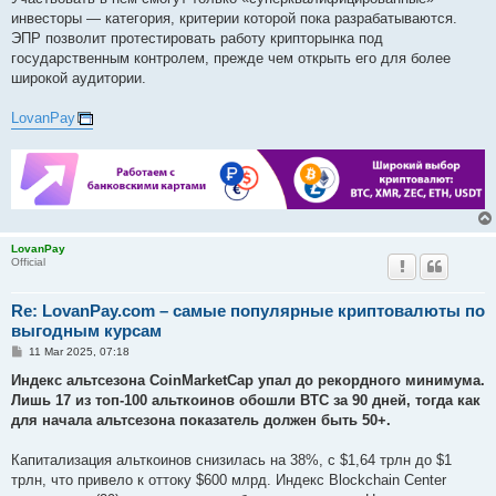
инвесторы — категория, критерии которой пока разрабатываются.
ЭПР позволит протестировать работу крипторынка под
государственным контролем, прежде чем открыть его для более
широкой аудитории.
LovanPay
LovanPay
Official
Re: LovanPay.com – самые популярные криптовалюты по
выгодным курсам
P
11 Mar 2025, 07:18
o
s
Индекс альтсезона CoinMarketCap упал до рекордного минимума.
t
Лишь 17 из топ-100 альткоинов обошли BTC за 90 дней, тогда как
для начала альтсезона показатель должен быть 50+.
Капитализация альткоинов снизилась на 38%, с $1,64 трлн до $1
трлн, что привело к оттоку $600 млрд. Индекс Blockchain Center