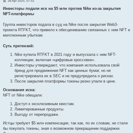
P
28 Apr 2025, 07:51
o
s
Инвесторы подали иск на $5 млн против Nike из-за закрытия
t
NFT-платформы
Группа инвесторов подала в суд на Nike после закрытия Web3-
проекта RTFKT, что привело к обесцениванию связанных с ним NFT и
миллионным убыткам.
Суть претензий:
Nike купила RTFKT в 2021 году и выпускала с ним NFT-
коллекции, включая «цифровые кроссовки».
Инвесторы утверждают, что компания использовала свой
бренд для продвижения NFT как ценных бумаг, но не
регистрировала их в SEC и не предупредила о рисках.
После закрытия платформы токены резко упали в цене.
Основания иска:
NFT от Nike обещали:
Доступ к эксклюзивным квестам.
Лимитированные продукты.
Выгоду от перепродажи.
Истцы требуют $5 млн компенсации, так как, по их словам, не стали
бы покупать токены, зная о возможном прекращении поддержки.