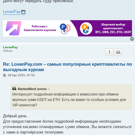
Дело могут передать суду присяжных.
LovanPay
LovanPay
Official
Re: LovanPay.com – самые популярные криптовалюты по
выгодным курсам
P
28 Apr 2025, 07:52
o
s
t
MarketMind wrote:
↑
Интересует подробная информация о комиссиях при обмене
крупных сумм USDT на ETH. Есть ли какие-то особые условия для
VIP-клиентов?
Добрый день
Для предоставления более подробной информации необходимо
уточнения касаемо планируемых сумм обмена. Вы можете связаться
с нами в партнёрском телеграме.