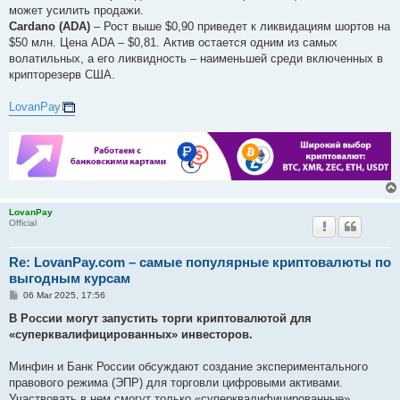
может усилить продажи.
Cardano (ADA)
– Рост выше $0,90 приведет к ликвидациям шортов на
$50 млн. Цена ADA – $0,81. Актив остается одним из самых
волатильных, а его ликвидность – наименьшей среди включенных в
крипторезерв США.
LovanPay
LovanPay
Official
Re: LovanPay.com – самые популярные криптовалюты по
выгодным курсам
P
06 Mar 2025, 17:56
o
s
В России могут запустить торги криптовалютой для
t
«суперквалифицированных» инвесторов.
Минфин и Банк России обсуждают создание экспериментального
правового режима (ЭПР) для торговли цифровыми активами.
Участвовать в нем смогут только «суперквалифицированные»