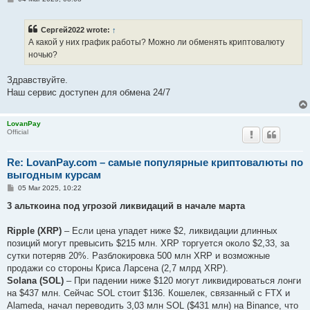
o
s
t
Сергей2022 wrote:
↑
А какой у них график работы? Можно ли обменять криптовалюту
ночью?
Здравствуйте.
Наш сервис доступен для обмена 24/7
LovanPay
Official
Re: LovanPay.com – самые популярные криптовалюты по
выгодным курсам
P
05 Mar 2025, 10:22
o
s
3 альткоина под угрозой ликвидаций в начале марта
t
Ripple (XRP)
– Если цена упадет ниже $2, ликвидации длинных
позиций могут превысить $215 млн. XRP торгуется около $2,33, за
сутки потеряв 20%. Разблокировка 500 млн XRP и возможные
продажи со стороны Криса Ларсена (2,7 млрд XRP).
Solana (SOL)
– При падении ниже $120 могут ликвидироваться лонги
на $437 млн. Сейчас SOL стоит $136. Кошелек, связанный с FTX и
Alameda, начал переводить 3,03 млн SOL ($431 млн) на Binance, что