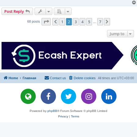
Post Reply
Page
2
of
7
1
2
3
4
5
7
Previous
Next
68 posts
…
Jump to
Home
Главная
Contact us
Delete cookies
All times are
UTC+03:00
Powered by
phpBB
® Forum Software © phpBB Limited
Privacy
|
Terms