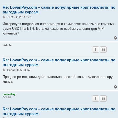
Re: LovanPay.com – самые популярные криптовалюты по
выгодным курсам
P
31 Mar 2025, 16:22
o
s
Интересует подробная информация о комиссиях при обмене крупных
t
сумм USDT на ETH. Есть ли какие-то особые условия для VIP-
клиентов?
Nebula
Re: LovanPay.com – самые популярные криптовалюты по
выгодным курсам
P
16 Apr 2025, 16:57
o
s
Процесс регистрации действительно простой, занял буквально пару
t
минут.
LovanPay
Official
Re: LovanPay.com – самые популярные криптовалюты по
выгодным курсам