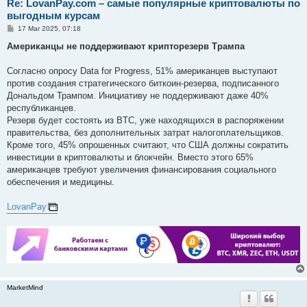
Re: LovanPay.com – самые популярные криптовалюты по
выгодным курсам
P
17 Mar 2025, 07:18
o
s
Американцы не поддерживают крипторезерв Трампа
t
Согласно опросу Data for Progress, 51% американцев выступают
против создания стратегического биткоин-резерва, подписанного
Дональдом Трампом. Инициативу не поддерживают даже 40%
республиканцев.
Резерв будет состоять из BTC, уже находящихся в распоряжении
правительства, без дополнительных затрат налогоплательщиков.
Кроме того, 45% опрошенных считают, что США должны сократить
инвестиции в криптовалюты и блокчейн. Вместо этого 65%
американцев требуют увеличения финансирования социального
обеспечения и медицины.
LovanPay
MarketMind